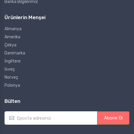
Banka Bilgilerimiz
Ürünlerin Menşei
Almanya
Amerika
Çekya
Danimarka
İngiltere
İsveç
Norveç
Polonya
Bülten
E
Abone Ol
m
a
i