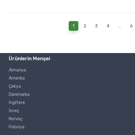
1
2
3
4
…
6
Ürünlerin Menşei
Almanya
Amerika
Çekya
Danimarka
İngiltere
İsveç
Norveç
Polonya