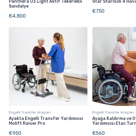
Panthera U3 Light Aktif Tekerlekli
Star Starlock 4 Hava
Sandalye
€
750
€
4,800
Engelli Transfer Araçları
Engelli Transfer Araçları
Ayakta Engelli Transfer Yardımcısı
Ayağa Kaldırma ve 
Molift Raiser Pro
Yardımcısı Etac Tur
€
950
€
560