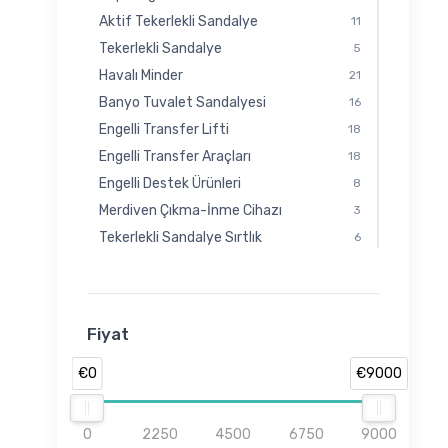
Aktif Tekerlekli Sandalye
11
Tekerlekli Sandalye
5
Havalı Minder
21
Banyo Tuvalet Sandalyesi
16
Engelli Transfer Lifti
18
Engelli Transfer Araçları
18
Engelli Destek Ürünleri
8
Merdiven Çıkma-İnme Cihazı
3
Tekerlekli Sandalye Sırtlık
6
Fiyat
€0
€9000
0
2250
4500
6750
9000