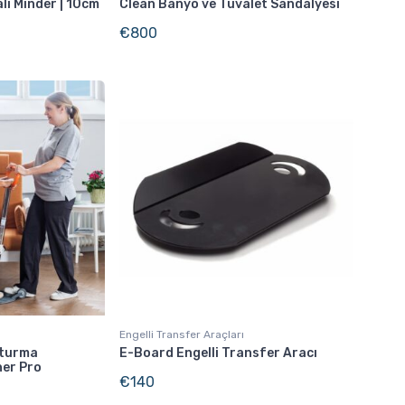
lı Minder | 10cm
Clean Banyo ve Tuvalet Sandalyesi
€
800
Engelli Transfer Araçları
Oturma
E-Board Engelli Transfer Aracı
ner Pro
€
140