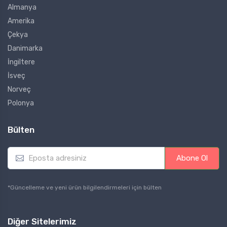
Almanya
Amerika
Çekya
Danimarka
İngiltere
İsveç
Norveç
Polonya
Bülten
E
Abone Ol
m
a
i
*Güncelleme ve yeni ürün bilgilendirmeleri için bülten
l
*
Diğer Sitelerimiz