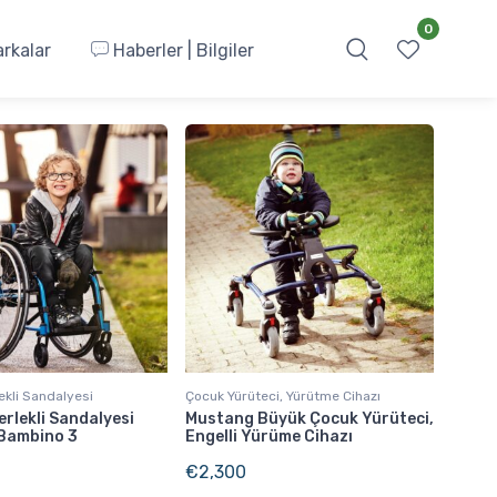
0
rkalar
Haberler | Bilgiler
ekli Sandalyesi
Çocuk Yürüteci, Yürütme Cihazı
rlekli Sandalyesi
Mustang Büyük Çocuk Yürüteci,
Bambino 3
Engelli Yürüme Cihazı
€
2,300