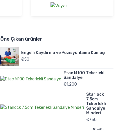
Öne Çıkan ürünler
Engelli Kaydırma ve Pozisyonlama Kumaşı
€
50
Etac M100 Tekerlekli
Sandalye
€
1,200
Starlock
7.5cm
Tekerlekli
Sandalye
Minderi
€
750
Swift