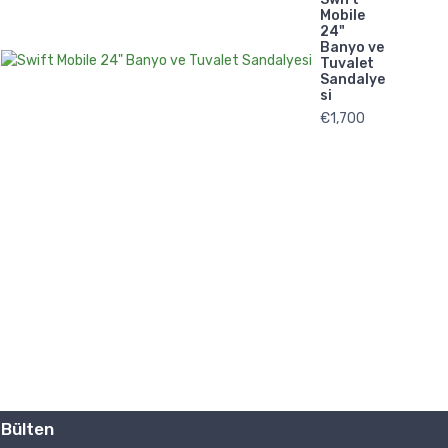
Mobile
24"
Banyo ve
Tuvalet
Sandalye
si
€
1,700
Teksan İnovatif Youtube’da
Ürünlerin kullanımına va tanıtımına dair videolar
Bülten