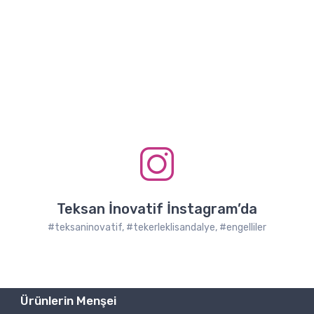
Teksan İnovatif İnstagram’da
#teksaninovatif, #tekerleklisandalye, #engelliler
Ürünlerin Menşei