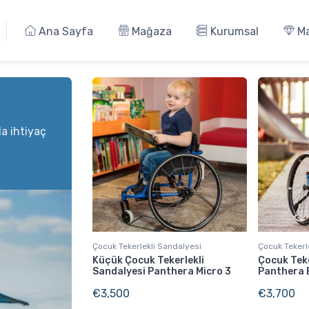
Ana Sayfa
Mağaza
Kurumsal
Ma
da ihtiyaç
Çocuk Tekerlekli Sandalyesi
Çocuk Tekerl
Küçük Çocuk Tekerlekli
Çocuk Teke
Sandalyesi Panthera Micro 3
Panthera 
€
3,500
€
3,700