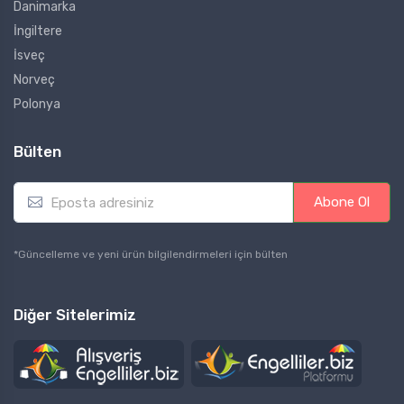
Danimarka
İngiltere
İsveç
Norveç
Polonya
Bülten
E
Abone Ol
m
a
i
*Güncelleme ve yeni ürün bilgilendirmeleri için bülten
l
*
Diğer Sitelerimiz