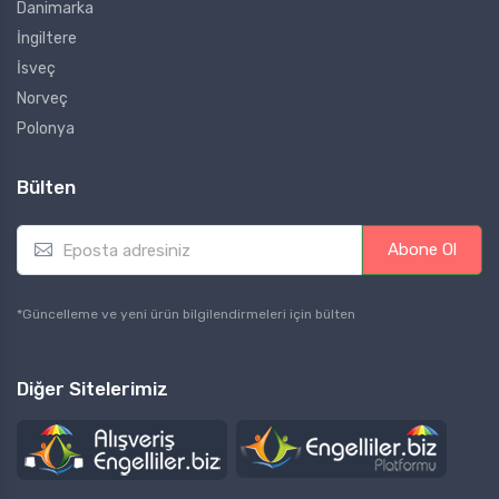
Danimarka
İngiltere
İsveç
Norveç
Polonya
Bülten
E
Abone Ol
m
a
i
*Güncelleme ve yeni ürün bilgilendirmeleri için bülten
l
*
Diğer Sitelerimiz