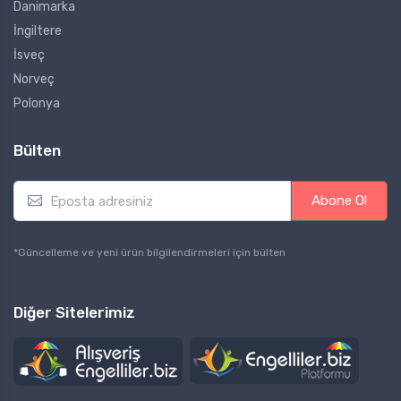
Danimarka
İngiltere
İsveç
Norveç
Polonya
Bülten
E
Abone Ol
m
a
i
*Güncelleme ve yeni ürün bilgilendirmeleri için bülten
l
*
Diğer Sitelerimiz