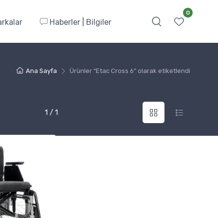
0
rkalar
Haberler | Bilgiler
Ana Sayfa
Ürünler “Etac Cross 6” olarak etiketlendi
1 / 1