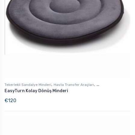
,
,
Tekerlekli Sandalye Minderi
Hasta Transfer Araçları
EasyTurn Kolay Dönüş Minderi
Günlük Yaşam Destek
€
120