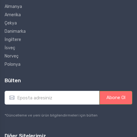
Almanya
Amerika
Çekya
Danimarka
İngiltere
İsveç
Norveç
Polonya
Bülten
E
Abone Ol
m
a
i
*Güncelleme ve yeni ürün bilgilendirmeleri için bülten
l
*
Diğer Sitelerimiz