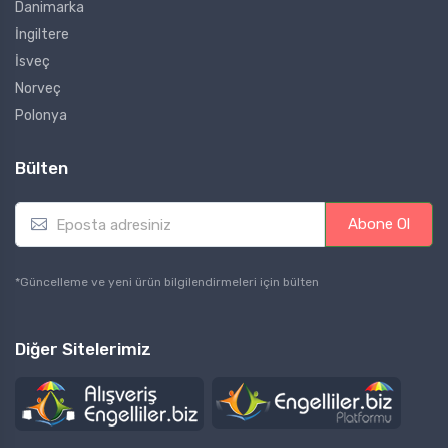
Danimarka
İngiltere
İsveç
Norveç
Polonya
Bülten
E
Abone Ol
m
a
i
*Güncelleme ve yeni ürün bilgilendirmeleri için bülten
l
*
Diğer Sitelerimiz