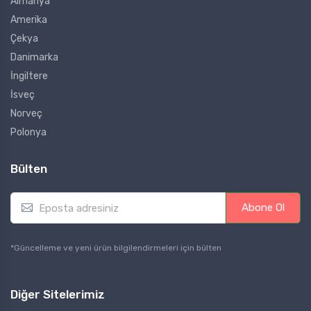
Almanya
Amerika
Çekya
Danimarka
İngiltere
İsveç
Norveç
Polonya
Bülten
E
Abone Ol
m
a
i
*Güncelleme ve yeni ürün bilgilendirmeleri için bülten
l
*
Diğer Sitelerimiz