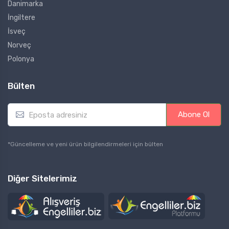
Danimarka
İngiltere
İsveç
Norveç
Polonya
Bülten
E
Abone Ol
m
a
i
*Güncelleme ve yeni ürün bilgilendirmeleri için bülten
l
*
Diğer Sitelerimiz