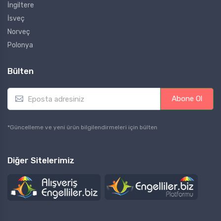
İngiltere
İsveç
Norveç
Polonya
Bülten
E
Abone Ol
m
a
i
*Güncelleme ve yeni ürün bilgilendirmeleri için bülten
l
*
Diğer Sitelerimiz