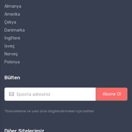
Almanya
Amerika
Çekya
Danimarka
İngiltere
İsveç
Norveç
Polonya
Bülten
E
Abone Ol
m
a
i
*Güncelleme ve yeni ürün bilgilendirmeleri için bülten
l
*
Diğer Sitelerimiz