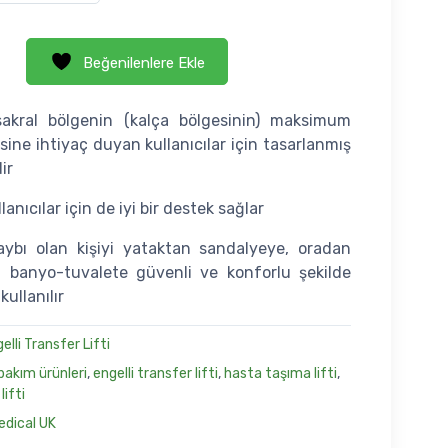
Beğenilenlere Ekle
 sakral bölgenin (kalça bölgesinin) maksimum
ine ihtiyaç duyan kullanıcılar için tasarlanmış
ir
anıcılar için de iyi bir destek sağlar
aybı olan kişiyi yataktan sandalyeye, oradan
n banyo-tuvalete güvenli ve konforlu şekilde
kullanılır
elli Transfer Lifti
 bakım ürünleri
,
engelli transfer lifti
,
hasta taşıma lifti
,
lifti
edical UK