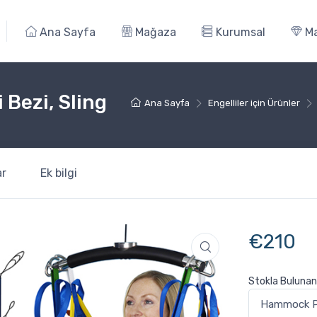
Ana Sayfa
Mağaza
Kurumsal
Ma
 Bezi, Sling
Ana Sayfa
Engelliler için Ürünler
r
Ek bilgi
€
210
Stokla Bulunan