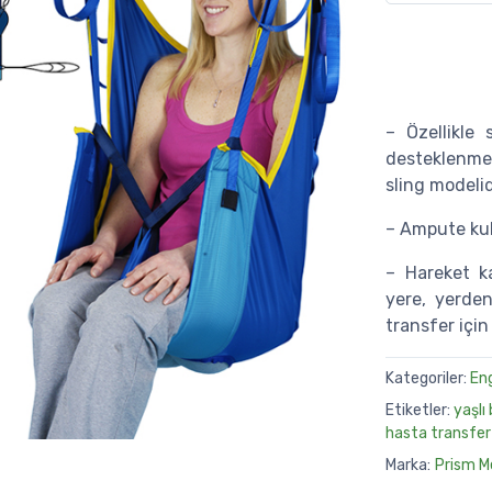
– Özellikle
desteklenmes
sling modelid
– Ampute kull
– Hareket k
yere, yerde
transfer için 
Kategoriler:
Eng
Etiketler:
yaşlı
hasta transfer 
Marka:
Prism M