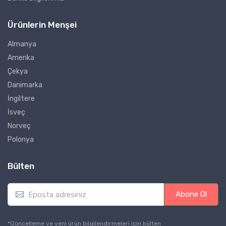
Ürünlerin Menşei
Almanya
Amerika
Çekya
Danimarka
İngiltere
İsveç
Norveç
Polonya
Bülten
E
Abone Ol
m
a
i
*Güncelleme ve yeni ürün bilgilendirmeleri için bülten