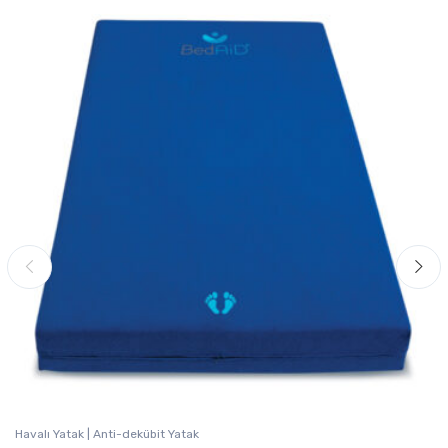
Havalı Yatak | Anti-dekübit Yatak