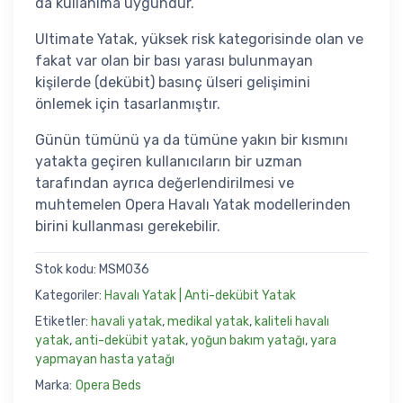
da kullanıma uygundur.
Ultimate Yatak, yüksek risk kategorisinde olan ve
fakat var olan bir bası yarası bulunmayan
kişilerde (dekübit) basınç ülseri gelişimini
önlemek için tasarlanmıştır.
Günün tümünü ya da tümüne yakın bir kısmını
yatakta geçiren kullanıcıların bir uzman
tarafından ayrıca değerlendirilmesi ve
muhtemelen Opera Havalı Yatak modellerinden
birini kullanması gerekebilir.
Stok kodu:
MSM036
Kategoriler:
Havalı Yatak | Anti-dekübit Yatak
Etiketler:
havali yatak
,
medikal yatak
,
kaliteli havalı
yatak
,
anti-dekübit yatak
,
yoğun bakım yatağı
,
yara
yapmayan hasta yatağı
Marka:
Opera Beds