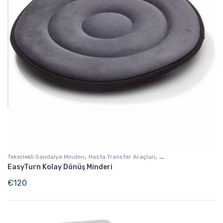
,
,
Tekerlekli Sandalye Minderi
Hasta Transfer Araçları
EasyTurn Kolay Dönüş Minderi
Günlük Yaşam Destek
€
120