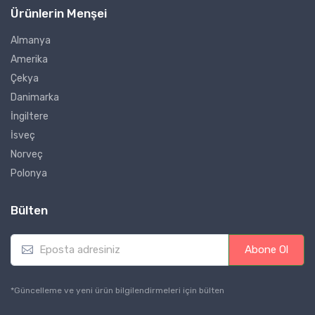
Ürünlerin Menşei
Almanya
Amerika
Çekya
Danimarka
İngiltere
İsveç
Norveç
Polonya
Bülten
E
Abone Ol
m
a
i
*Güncelleme ve yeni ürün bilgilendirmeleri için bülten
l
*