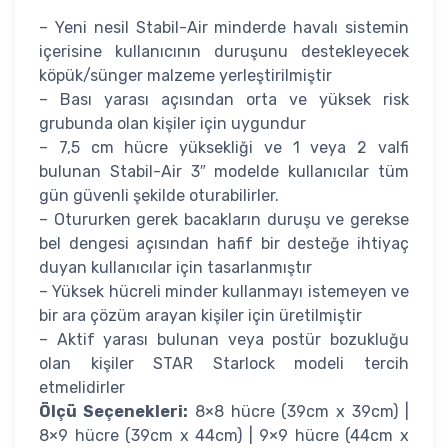
– Yeni nesil Stabil-Air minderde havalı sistemin
içerisine kullanıcının duruşunu destekleyecek
köpük/sünger malzeme yerleştirilmiştir
– Bası yarası açısından orta ve yüksek risk
grubunda olan kişiler için uygundur
– 7,5 cm hücre yüksekliği ve 1 veya 2 valfi
bulunan Stabil-Air 3″ modelde kullanıcılar tüm
gün güvenli şekilde oturabilirler.
– Otururken gerek bacakların duruşu ve gerekse
bel dengesi açısından hafif bir desteğe ihtiyaç
duyan kullanıcılar için tasarlanmıştır
– Yüksek hücreli minder kullanmayı istemeyen ve
bir ara çözüm arayan kişiler için üretilmiştir
– Aktif yarası bulunan veya postür bozukluğu
olan kişiler STAR Starlock modeli tercih
etmelidirler
Ölçü Seçenekleri:
8×8 hücre (39cm x 39cm) |
8×9 hücre (39cm x 44cm) | 9×9 hücre (44cm x