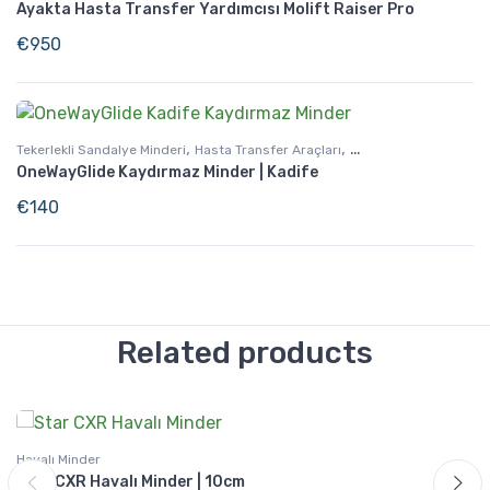
Ayakta Hasta Transfer Yardımcısı Molift Raiser Pro
€
950
,
,
Tekerlekli Sandalye Minderi
Hasta Transfer Araçları
OneWayGlide Kaydırmaz Minder | Kadife
Günlük Yaşam Destek
€
140
Related products
Havalı Minder
Star CXR Havalı Minder | 10cm