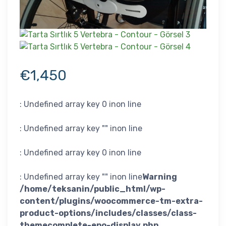
€
1,450
: Undefined array key 0 in
on line
: Undefined array key "" in
on line
: Undefined array key 0 in
on line
: Undefined array key "" in
on line
Warning
/home/teksanin/public_html/wp-
content/plugins/woocommerce-tm-extra-
product-options/includes/classes/class-
themecomplete-epo-display.php