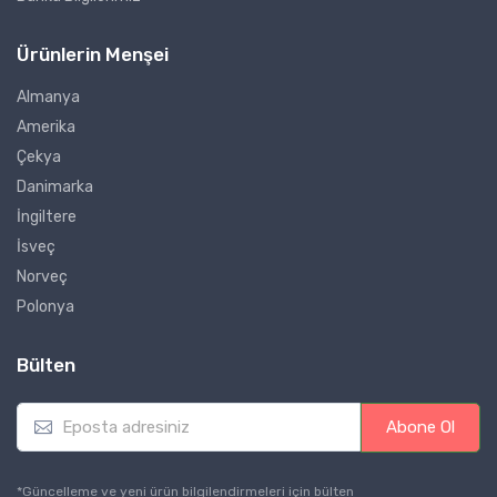
Ürünlerin Menşei
Almanya
Amerika
Çekya
Danimarka
İngiltere
İsveç
Norveç
Polonya
Bülten
E
Abone Ol
m
a
i
*Güncelleme ve yeni ürün bilgilendirmeleri için bülten