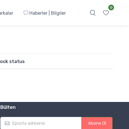
0
rkalar
Haberler | Bilgiler
ock status
Bülten
E
Abone Ol
m