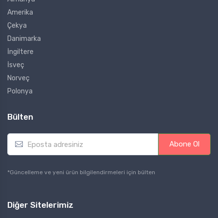
Amerika
Çekya
Danimarka
İngiltere
İsveç
Norveç
Polonya
Bülten
E
Abone Ol
m
a
i
*Güncelleme ve yeni ürün bilgilendirmeleri için bülten
l
*
Diğer Sitelerimiz