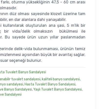
farkı, oturma yüksekliğinin 47,5 – 60 cm arası
 olmasıdır.
ımının düz olması sayesinde klozet üzerine tam
ilir, en dar alanlara dahi yanaşabilir.
i kullanılarak oluşturulan ana şasi, 5 m’lik bir
 bir vida/delik olmaksızın bükülmesi ile
tır. Bu sayede ürün uzun yıllar paslanmadan
zerinde delik-vida bulunmaması, ürünün temiz
emizlenmesi açısından büyük bir avantaj sağlar.
esuar seçeneği bulunur.
sta Tuvalet Banyo Sandalyesi
anabilir tuvalet sandalyesi
,
kaliteli banyo sandalyesi
,
anyo sandalyesi
,
Hasta Tuvalet Banyo Sandalyesi
,
ve Banyo Sandalyesi
,
Yaşlı Tuvalet Banyo Sandalyesi
,
ve Sandalyesi