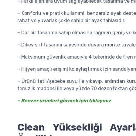
– Farklı alanlara uyum sağlayabilecek tasarıma ve ma
– Konforlu ve pratik kullanımlı benzersiz ayak deste
rahat ve yuvarlak şekle sahip bir ayak tablasıdır.
– Dar bir tasarıma sahip olmasına rağmen geniş ve ko
– Dikey sırt tasarımı sayesinde duvara monte tuval
– Maksimum güvenlik amacıyla 4 tekerinde de fren 
– Hijyen amaçlı erişimi kolaylaştırmak için sandalyeni
– Ürünü tatlı/şebeke suyu ile yıkayıp, ardından kuru
temizlik maddesi ile veya yüzde 70 dezenfektan çözel
– Benzer ürünleri görmek için tıklayınız
Clean Yüksekliği Ayar