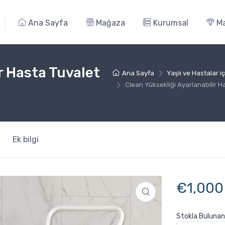
Ana Sayfa
Mağaza
Kurumsal
Ma
r Hasta Tuvalet
Ana Sayfa
Yaşlı ve Hastalar iç
Clean Yüksekliği Ayarlanabilir 
Ek bilgi
€
1,000
Stokla Bulunan