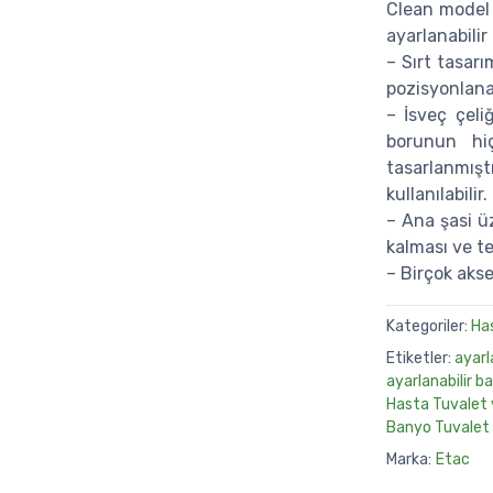
Clean model 
ayarlanabilir
– Sırt tasar
pozisyonlanab
– İsveç çeliğ
borunun hiç
tasarlanmış
kullanılabilir.
– Ana şasi ü
kalması ve t
– Birçok aks
Kategoriler:
Ha
Etiketler:
ayarl
ayarlanabilir b
Hasta Tuvalet 
Banyo Tuvalet 
Marka:
Etac