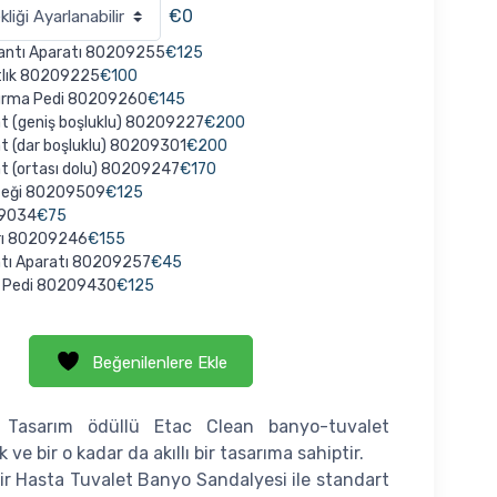
€0
lantı Aparatı 80209255
€125
tlık 80209225
€100
urma Pedi 80209260
€145
t (geniş boşluklu) 80209227
€200
 (dar boşluklu) 80209301
€200
t (ortası dolu) 80209247
€170
teği 80209509
€125
9034
€75
rı 80209246
€155
ntı Aparatı 80209257
€45
a Pedi 80209430
€125
Beğenilenlere Ekle
Tasarım ödüllü Etac Clean banyo-tuvalet
 ve bir o kadar da akıllı bir tasarıma sahiptir.
lir Hasta Tuvalet Banyo Sandalyesi ile standart