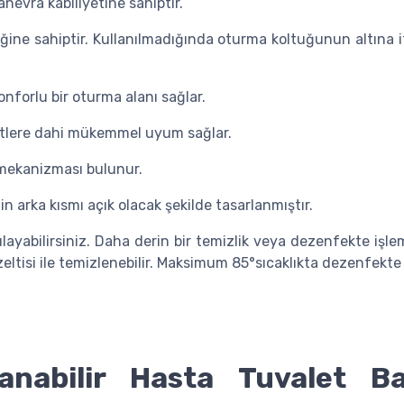
nevra kabiliyetine sahiptir.
ğine sahiptir. Kullanılmadığında oturma koltuğunun altına it
nforlu bir oturma alanı sağlar.
etlere dahi mükemmel uyum sağlar.
mekanizması bulunur.
n arka kısmı açık olacak şekilde tasarlanmıştır.
layabilirsiniz. Daha derin bir temizlik veya dezenfekte işle
tisi ile temizlenebilir. Maksimum 85°sıcaklıkta dezenfekte e
lanabilir Hasta Tuvalet B