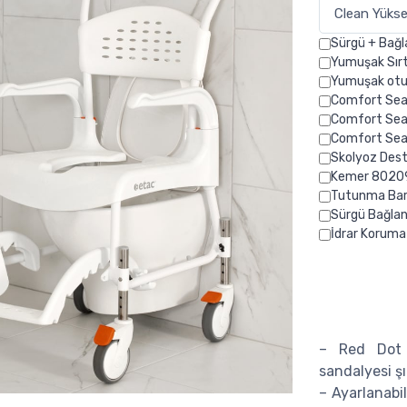
Sürgü + Bağ
Yumuşak Sır
Yumuşak ot
Comfort Sea
Comfort Seat
Comfort Sea
Skolyoz Des
Kemer 8020
Tutunma Ba
Sürgü Bağla
İdrar Korum
– Red Dot 
sandalyesi şık
– Ayarlanabi