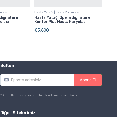
olası
Hasta Yatağı | Hasta Karyolası
 Signature
Hasta Yatağı Opera Signature
olası
Konfor Plus Hasta Karyolası
€
5,800
Bülten
E
Abone Ol
m
a
i
*Güncelleme ve yeni ürün bilgilendirmeleri için bülten
l
*
Diğer Sitelerimiz