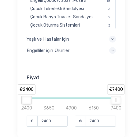
Engelli Çocuk Arabası, Puseti
18
Çocuk Tekerlekli Sandalyesi
3
Çocuk Banyo Tuvalet Sandalyesi
2
Çocuk Oturma Sistemleri
3
Yaşlı ve Hastalar için
Engelliler için Ürünler
Fiyat
€2400
€7400
2400
3650
4900
6150
7400
€
€