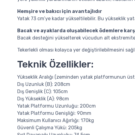
Hemşire ve bakıcı için avantajlıdır
Yatak 73 cm’ye kadar yükseltilebilir. Bu yükseklik ya
Bacak ve ayaklarda oluşabilecek ödemlere karşı
Bacak desteğini yükselterek vücudun alt ekstremitesind
Tekerlekli olması kolayca yer değiştirilebilmesini sağla
Teknik Özellikler:
Yükseklik Aralığı (zeminden yatak platformunun üs
Dış Uzunluk (B): 208cm
Dış Genişlik (C): 105cm
Dış Yükseklik (A): 98cm
Yatak Platformu Uzunluğu: 200cm
Yatak Platformu Genişliği: 90mm
Maksimum Kullanıcı Ağırlığı: 170kg
Güvenli Çalışma Yükü: 205kg
Sırt Dayanağı Uzunluğu: 74,5cm