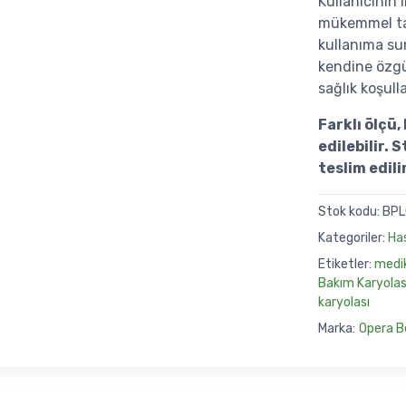
Kullanıcının
mükemmel ta
kullanıma su
kendine özg
sağlık koşull
Farklı ölçü
edilebilir.
teslim edilir
Stok kodu:
BPL
Kategoriler:
Has
Etiketler:
medik
Bakım Karyolas
karyolası
Marka:
Opera B