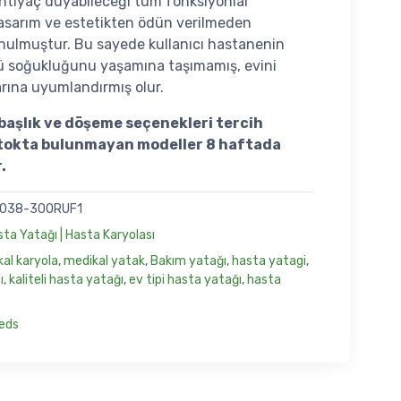
 ihtiyaç duyabileceği tüm fonksiyonlar
sarım ve estetikten ödün verilmeden
nulmuştur. Bu sayede kullanıcı hastanenin
ü soğukluğunu yaşamına taşımamış, evini
arına uyumlandırmış olur.
, başlık ve döşeme seçenekleri tercih
 Stokta bulunmayan modeller 8 haftada
.
038-30ORUF1
ta Yatağı | Hasta Karyolası
al karyola
,
medikal yatak
,
Bakım yatağı
,
hasta yatagi
,
ı
,
kaliteli hasta yatağı
,
ev tipi hasta yatağı
,
hasta
eds