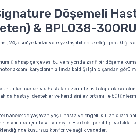
Signature Döşemeli Hast
ten) & BPL038-30ORUF
, 24,5 cm’ye kadar yere yaklaşabilme özelliği, pratikliği ve iş
nümlü ahşap çerçevesi bu versiyonda zarif bir döşeme kumaşl
or aksamı karyolanın altında kaldığı için dışarıdan görülmez
ünümleri nedeniyle hastalar üzerinde psikolojik olarak olumsuz
k da hastayı destekler ve kendisini ev ortamı ile bütünleş
özel hanelerde yaşayan yaşlı, hasta ve engelli kullanıcılara 
 olabilmek için tasarlanmıştır. Elektrikli profil tipi yataklar
klendiğinde kusursuz konfor ve sağlık vadeder.