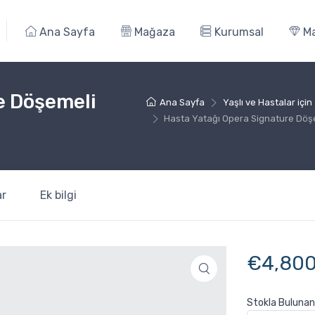
Ana Sayfa
Mağaza
Kurumsal
Ma
e Döşemeli
Ana Sayfa
Yaşlı ve Hastalar için
Hasta Yatağı Opera Signature Döşe
r
Ek bilgi
€
4,80
Stokla Bulunan