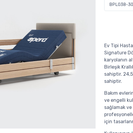
Ev Tipi Hasta
Signature Dö
karyolanın al
Birleşik Krall
sahiptir. 24,
sahiptir.
Bakım evleri
ve engelli ku
sağlamak ve 
profesyonell
için tasarlan