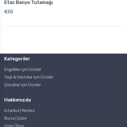
Etac Banyo Tutamağı
Engelli Destek Ürünleri
€
50
Kategoriler
Engelliler için Ürünler
Yaşlı & Hastalar için Ürünler
Çocuklar için Ürünler
Hakkımızda
İstanbul | Merkez
Bursa | Şube
İzmir | Bayi