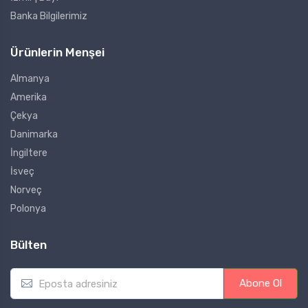
Banka Bilgilerimiz
Ürünlerin Menşei
Almanya
Amerika
Çekya
Danimarka
İngiltere
İsveç
Norveç
Polonya
Bülten
E
Abone Ol
m
a