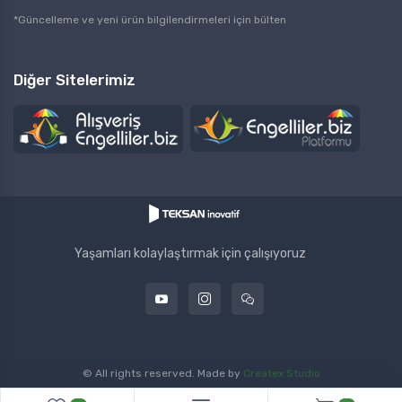
i
*Güncelleme ve yeni ürün bilgilendirmeleri için bülten
l
*
Diğer Sitelerimiz
Yaşamları kolaylaştırmak için çalışıyoruz
© All rights reserved. Made by
Createx Studio