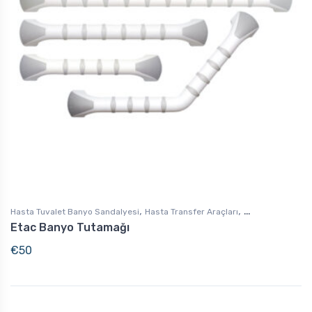
,
,
Hasta Tuvalet Banyo Sandalyesi
Hasta Transfer Araçları
Etac Banyo Tutamağı
Günlük Yaşam Destek
€
50