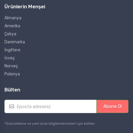
Ürünlerin Menşei
Almanya
Amerika
Çekya
Danimarka
İngiltere
İsveç
Norveç
Polonya
Bülten
E
Abone Ol
m
a
i
*Güncelleme ve yeni ürün bilgilendirmeleri için bülten
l
*