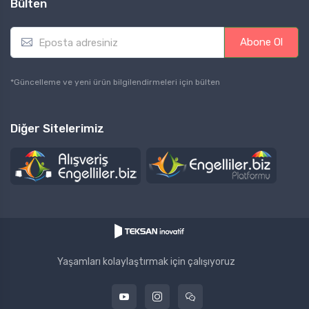
Bülten
E
Abone Ol
m
a
i
*Güncelleme ve yeni ürün bilgilendirmeleri için bülten
l
*
Diğer Sitelerimiz
Yaşamları kolaylaştırmak için çalışıyoruz