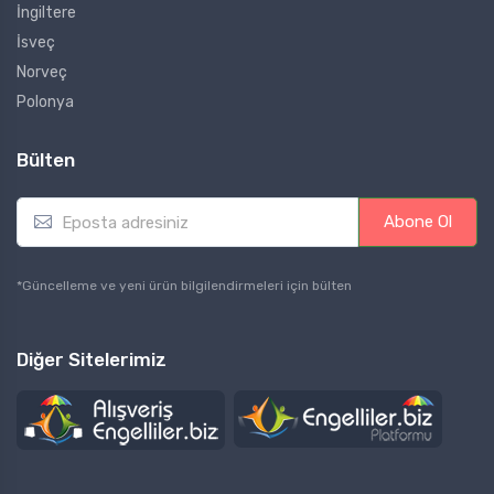
İngiltere
İsveç
Norveç
Polonya
Bülten
E
Abone Ol
m
a
i
*Güncelleme ve yeni ürün bilgilendirmeleri için bülten
l
*
Diğer Sitelerimiz