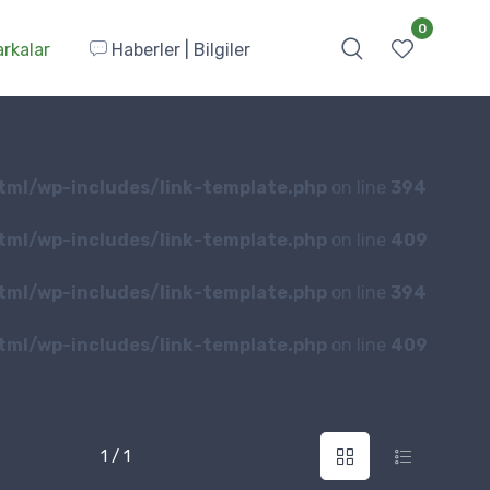
0
rkalar
Haberler | Bilgiler
tml/wp-includes/link-template.php
on line
394
tml/wp-includes/link-template.php
on line
409
tml/wp-includes/link-template.php
on line
394
tml/wp-includes/link-template.php
on line
409
1 / 1