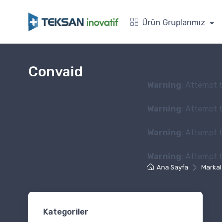
Ürün Gruplarımız
Convaid
Warning
: Attempt t
Warning
: Attempt t
Warning
: Attempt t
Warning
: Attempt t
Ana Sayfa
Markal
Kategoriler