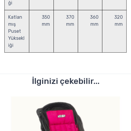
ği
Katlan
350
370
360
320
mış
mm
mm
mm
mm
Puset
Yüksekl
iği
İlginizi çekebilir...