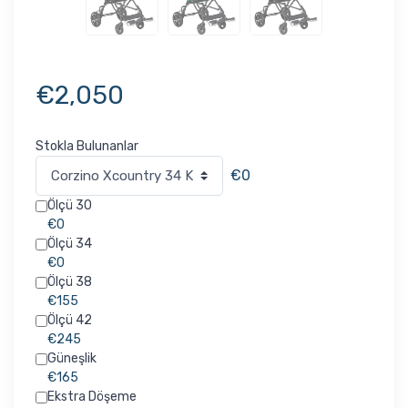
€
2,050
Stokla Bulunanlar
€0
Ölçü 30
€0
Ölçü 34
€0
Ölçü 38
€155
Ölçü 42
€245
Güneşlik
€165
Ekstra Döşeme