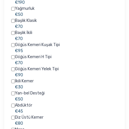
€190
Yağmurluk
€50
Başlık Klasik
€70
Başlık İkili
€70
Göğüs Kemeri Kuşak Tipi
€95
Göğüs Kemeri H Tipi
€70
Göğüs Kemeri Yelek Tipi
€90
İkili Kemer
€30
Yan-bel Desteği
€50
Abdüktör
€45
Diz Üstü Kemer
€80