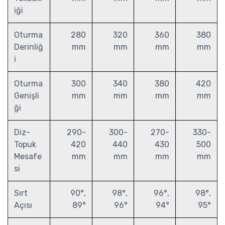
iği
Oturma
280
320
360
380
Derinliğ
mm
mm
mm
mm
i
Oturma
300
340
380
420
Genişli
mm
mm
mm
mm
ği
Diz-
290-
300-
270-
330-
Topuk
420
440
430
500
Mesafe
mm
mm
mm
mm
si
Sırt
90°,
98°,
96°,
98°,
Açısı
89°
96°
94°
95°