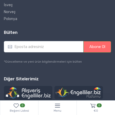
İsveç
Norveç
Polonya
Bülten
E
Abone Ol
m
a
i
*Güncelleme ve yeni ürün bilgilendirmeleri için bülten
l
*
Diğer Sitelerimiz
0
0
Beğeni Listesi
Menu
€0