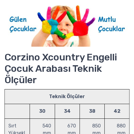
Corzino Xcountry Engelli
Çocuk Arabası Teknik
Ölçüler
Teknik Ölçüler
30
34
38
42
Sırt
540
670
850
880
Yüksekl
mm
mm
mm
mm