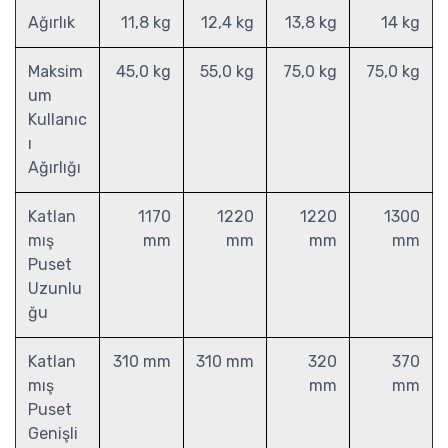
Ağırlık
11,8 kg
12,4 kg
13,8 kg
14 kg
Maksim
45,0 kg
55,0 kg
75,0 kg
75,0 kg
um
Kullanıc
ı
Ağırlığı
Katlan
1170
1220
1220
1300
mış
mm
mm
mm
mm
Puset
Uzunlu
ğu
Katlan
310 mm
310 mm
320
370
mış
mm
mm
Puset
Genişli