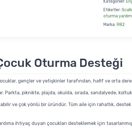
Kategoriler:
Eng
Etiketler:
Scal
oturma yardım
Marka:
R82
 Çocuk Oturma Desteği
klar, gençler ve yetişkinler tarafından, hafif ve orta dereced
arkta, piknikte, plajda, okulda, sırada, sandalyede, koltukta
ilir ve çok yönlü bir üründür. Tüm aile için rahatlık, destek v
rdıma ihtiyaç duyan çocukları desteklemek için tasarlanmışt