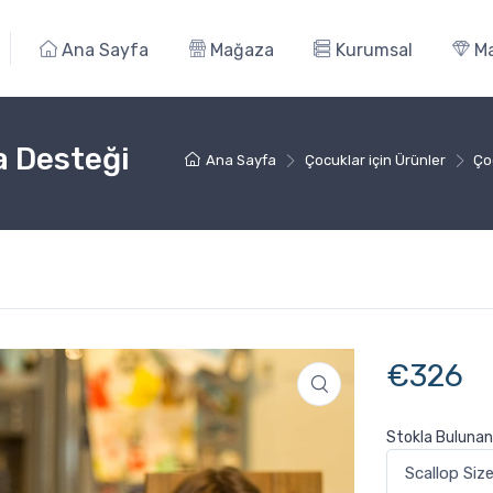
Ana Sayfa
Mağaza
Kurumsal
Ma
a Desteği
Ana Sayfa
Çocuklar için Ürünler
Ço
€
326
Stokla Bulunan