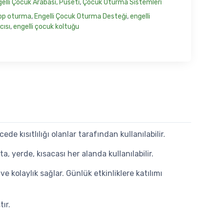
elli Çocuk Arabası, Puseti
,
Çocuk Oturma Sistemleri
lop oturma
,
Engelli Çocuk Oturma Desteği
,
engelli
cısı
,
engelli çocuk koltuğu
e kısıtlılığı olanlar tarafından kullanılabilir.
, yerde, kısacası her alanda kullanılabilir.
e kolaylık sağlar. Günlük etkinliklere katılımı
ır.