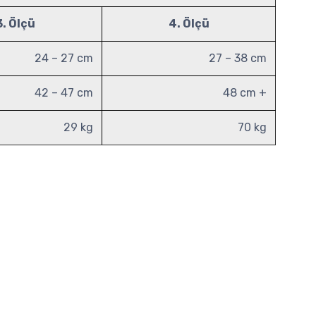
3. Ölçü
4. Ölçü
24 – 27 cm
27 – 38 cm
42 – 47 cm
48 cm +
29 kg
70 kg