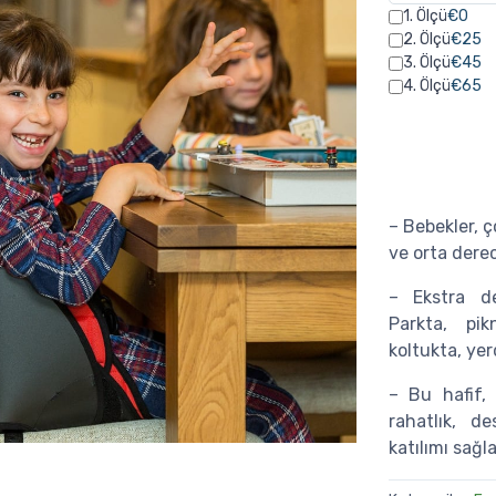
1. Ölçü
€0
2. Ölçü
€25
3. Ölçü
€45
4. Ölçü
€65
– Bebekler, ç
ve orta derece
– Ekstra d
Parkta, pik
koltukta, yerd
– Bu hafif, 
rahatlık, de
katılımı sağ