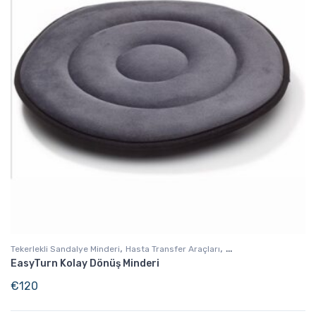
,
,
Tekerlekli Sandalye Minderi
Hasta Transfer Araçları
EasyTurn Kolay Dönüş Minderi
Günlük Yaşam Destek
€
120