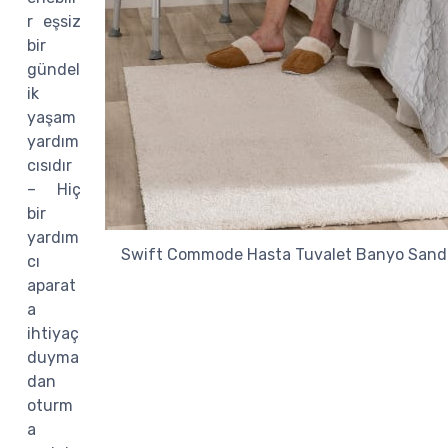
r eşsiz
bir
gündel
ik
yaşam
yardım
cısıdır
– Hiç
bir
yardım
Swift Commode Hasta Tuvalet Banyo Sanda
cı
aparat
a
ihtiyaç
duyma
dan
oturm
a