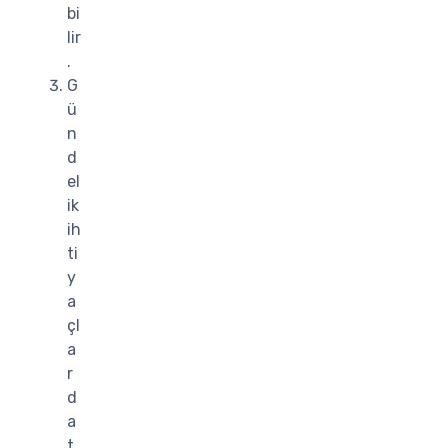
bi
lir
.
G
ü
n
d
el
ik
ih
ti
y
a
çl
a
r
d
a
t