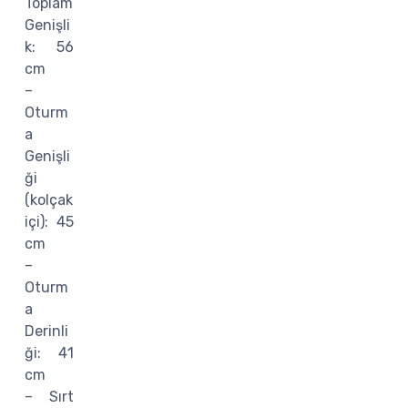
Toplam
Genişli
k: 56
cm
–
Oturm
a
Genişli
ği
(kolçak
içi): 45
cm
–
Oturm
a
Derinli
ği: 41
cm
– Sırt