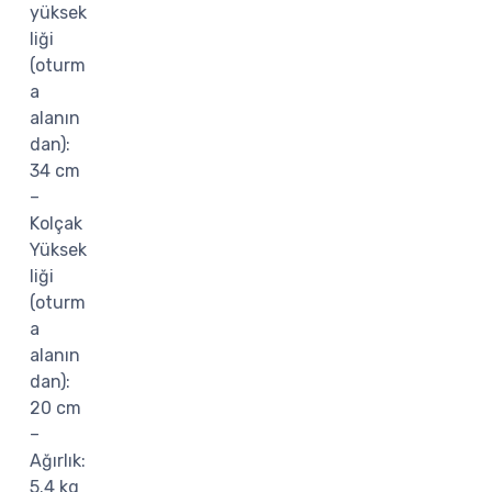
yüksek
liği
(oturm
a
alanın
dan):
34 cm
–
Kolçak
Yüksek
liği
(oturm
a
alanın
dan):
20 cm
–
Ağırlık:
5.4 kg