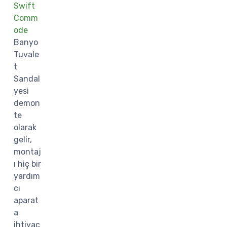
Swift
Comm
ode
Banyo
Tuvale
t
Sandal
yesi
demon
te
olarak
gelir,
montaj
ı hiç bir
yardım
cı
aparat
a
ihtiyaç