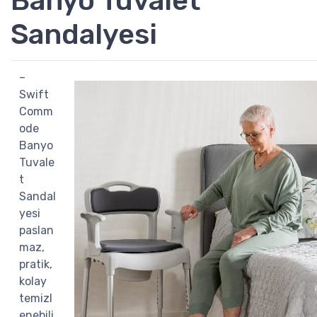
Banyo Tuvalet
Sandalyesi
–
Swift
Comm
ode
Banyo
Tuvale
t
Sandal
yesi
paslan
maz,
pratik,
kolay
temizl
enebili