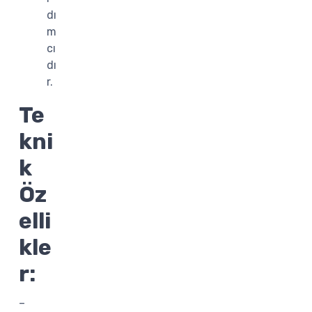
dı
m
cı
dı
r.
Te
kni
k
Öz
elli
kle
r:
–