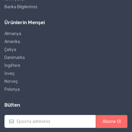
Banka Bilgilerimiz
Ürünlerin Menşei
Almanya
Amerika
Çekya
Danimarka
İngiltere
İsveç
Norveç
Polonya
Bülten
E
Abone Ol
m
a