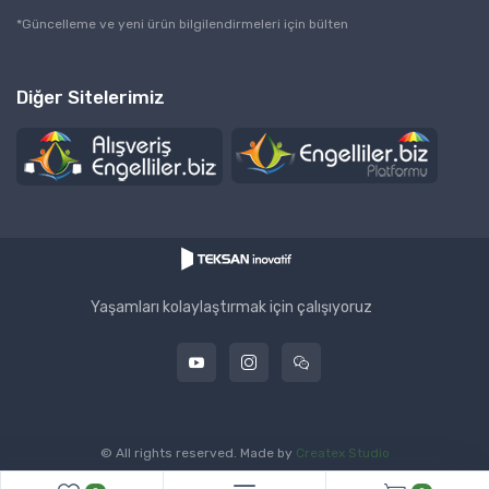
i
*Güncelleme ve yeni ürün bilgilendirmeleri için bülten
l
*
Diğer Sitelerimiz
Yaşamları kolaylaştırmak için çalışıyoruz
© All rights reserved. Made by
Createx Studio