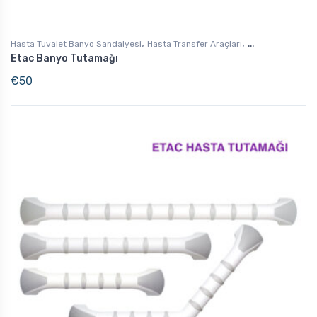
,
,
Hasta Tuvalet Banyo Sandalyesi
Hasta Transfer Araçları
Etac Banyo Tutamağı
Günlük Yaşam Destek
€
50