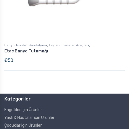
,
,
Banyo Tuvalet Sandalyesi
Engelli Transfer Araçları
Etac Banyo Tutamağı
Engelli Destek Ürünleri
€
50
Kategoriler
Engelliler için Ürünler
Yaşlı & Hastalar için Ürünler
Çocuklar için Ürünler