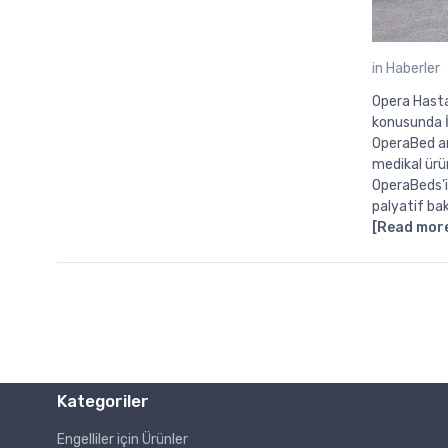
in
Haberler
Opera Hasta 
konusunda İ
OperaBed art
medikal ürü
OperaBeds’i 
palyatif ba
[Read mor
Kategoriler
Engelliler için Ürünler