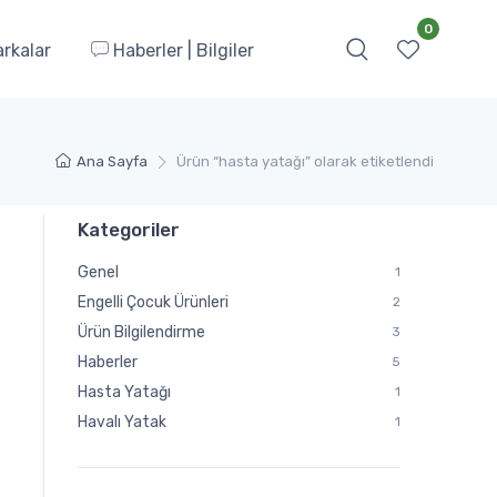
0
rkalar
Haberler | Bilgiler
Ana Sayfa
Ürün “hasta yatağı” olarak etiketlendi
Kategoriler
Genel
1
Engelli Çocuk Ürünleri
2
Ürün Bilgilendirme
3
Haberler
5
Hasta Yatağı
1
Havalı Yatak
1