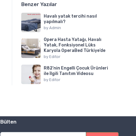
Benzer Yazılar
Havalı yatak tercihi nasıl
yapılmalı?
by
Admin
Opera Hasta Yatağı, Havalı
Yatak, Fonksiyonel Lüks
Karyola OperaBed Türkiye’de
by
Editor
R82’nin Engelli Çocuk Ürünleri
ile İlgili Tanıtım Videosu
by
Editor
Bülten
E