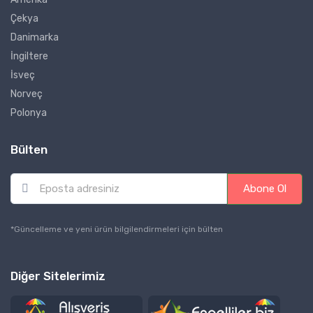
Çekya
Danimarka
İngiltere
İsveç
Norveç
Polonya
Bülten
E
Abone Ol
m
a
i
*Güncelleme ve yeni ürün bilgilendirmeleri için bülten
l
*
Diğer Sitelerimiz